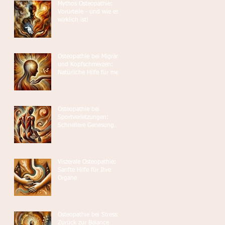
Mythos Osteopathie:
Vorurteile - und wie es
wirklich ist!
Osteopathie bei Migräne
und Kopfschmerzen:
Natürliche Hilfe für mehr
Lebensqualität
Osteopathie bei
Sportverletzungen:
Schnellere Genesung
und bessere Leistung
Viszerale Osteopathie:
Sanfte Hilfe für Ihre
Organe
Osteopathie bei Stress:
Zurück zur Balance