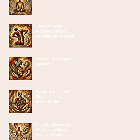
Osteopathie bei
Rückenschmerzen:
Ganzheitliche Therapie
für Ihr Wohlbefinden
Für wen ist Osteopathie
geeignet?
Was ist Osteopathie? –
Ein ganzheitlicher
Ansatz für Ihre
Gesundheit
Gute Vorsätze umsetzen:
Mit Osteopathie den
Weg zur Gesundheit