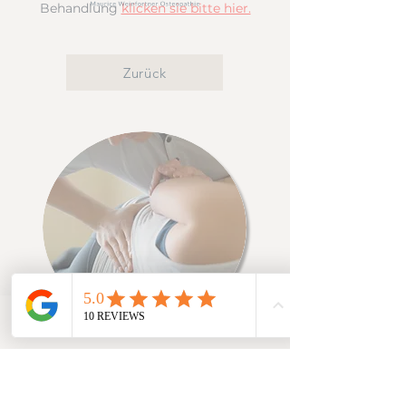
Behandlung
klicken sie bitte hier.
Zurück
TELEFON
WHATSAPP
TERMIN BUCHEN
M|W|O - Praxis für Osteopathie