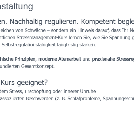
staltung
. Nachhaltig regulieren. Kompetent beglei
 Zeichen von Schwäche – sondern ein Hinweis darauf, dass Ihr 
tlichen Stressmanagement-Kurs lernen Sie, wie Sie Spannung ge
elbstregulationsfähigkeit langfristig stärken.
hische Prinzipien
, 
moderne Atemarbeit
 und 
praxisnahe Stressre
 fundierten Gesamtkonzept.
 Kurs geeignet?
dem Stress, Erschöpfung oder innerer Unruhe
ssassoziierten Beschwerden (z. B. Schlafprobleme, Spannungssch