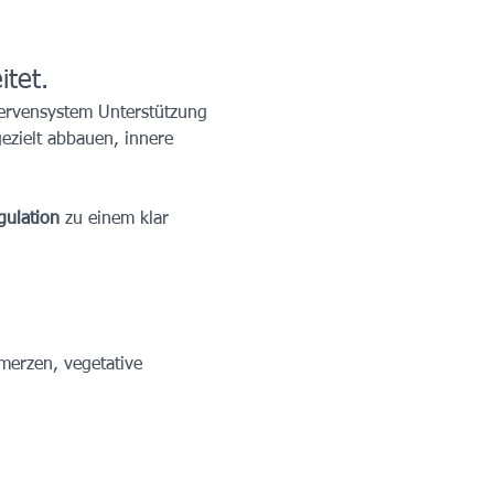
tet.
Nervensystem Unterstützung 
zielt abbauen, innere 
gulation
 zu einem klar 
merzen, vegetative 