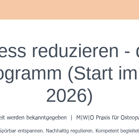
Herzlich Willkommen bei
Maurice Weinfortner Osteopathie
ess reduzieren -
ogramm (Start im
2026)
eit werden bekanntgegeben
  |  
M|W|O Praxis für Osteopa