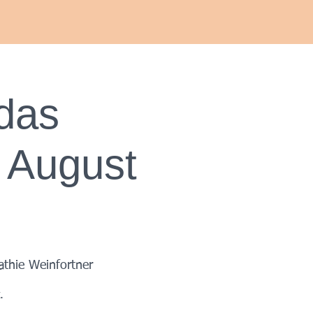
Termin buchen
Anmelden
 das
Workshops & Kurse ansehen
 August
thie Weinfortner