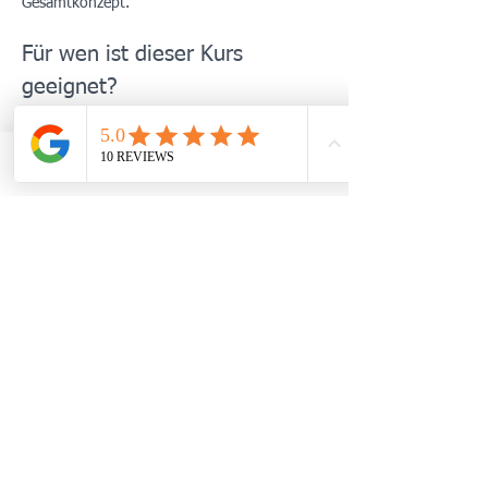
Gesamtkonzept.
Für wen ist dieser Kurs 
geeignet?
Menschen mit anhaltendem Stress, 
Erschöpfung oder innerer Unruhe
Patient:innen mit stressassoziierten 
TELEFON
WHATSAPP
TERMIN BUCHEN
Beschwerden (z. B. Schlafprobleme, 
Spannungsschmerzen, vegetative 
Symptome)
Mehr anzeigen
Diese Veranstaltung teilen