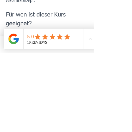
Gesamtkonzept.
Für wen ist dieser Kurs 
geeignet?
Menschen mit anhaltendem Stress, 
Erschöpfung oder innerer Unruhe
Patient:innen mit stressassoziierten 
TELEFON
WHATSAPP
TERMIN BUCHEN
Beschwerden (z. B. Schlafprobleme, 
Spannungsschmerzen, vegetative 
Symptome)
Mehr anzeigen
Diese Veranstaltung teilen