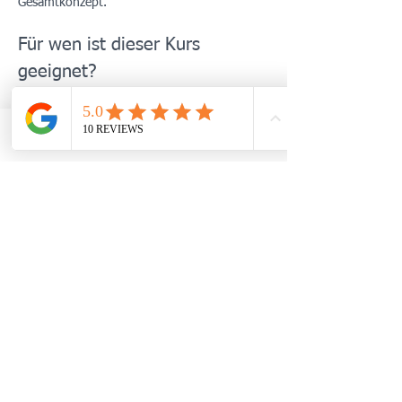
Gesamtkonzept.
Für wen ist dieser Kurs 
geeignet?
Menschen mit anhaltendem Stress, 
Erschöpfung oder innerer Unruhe
Patient:innen mit stressassoziierten 
TELEFON
WHATSAPP
TERMIN BUCHEN
Beschwerden (z. B. Schlafprobleme, 
Spannungsschmerzen, vegetative 
Symptome)
Mehr anzeigen
Diese Veranstaltung teilen