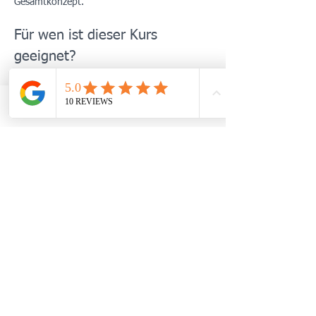
Gesamtkonzept.
Für wen ist dieser Kurs 
geeignet?
Menschen mit anhaltendem Stress, 
Erschöpfung oder innerer Unruhe
Patient:innen mit stressassoziierten 
TELEFON
WHATSAPP
TERMIN BUCHEN
Beschwerden (z. B. Schlafprobleme, 
Spannungsschmerzen, vegetative 
Symptome)
Mehr anzeigen
Diese Veranstaltung teilen