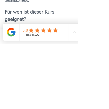
Gesamtkonzept.
Für wen ist dieser Kurs 
geeignet?
Menschen mit anhaltendem Stress, 
Erschöpfung oder innerer Unruhe
Patient:innen mit stressassoziierten 
TELEFON
WHATSAPP
TERMIN BUCHEN
Beschwerden (z. B. Schlafprobleme, 
Spannungsschmerzen, vegetative 
Symptome)
Mehr anzeigen
Diese Veranstaltung teilen