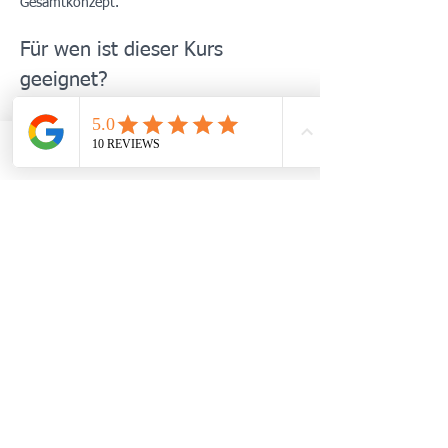
Gesamtkonzept.
Für wen ist dieser Kurs 
geeignet?
Menschen mit anhaltendem Stress, 
Erschöpfung oder innerer Unruhe
Patient:innen mit stressassoziierten 
TELEFON
WHATSAPP
TERMIN BUCHEN
Beschwerden (z. B. Schlafprobleme, 
Spannungsschmerzen, vegetative 
Symptome)
Mehr anzeigen
Diese Veranstaltung teilen