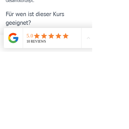
Gesamtkonzept.
Für wen ist dieser Kurs 
geeignet?
Menschen mit anhaltendem Stress, 
Erschöpfung oder innerer Unruhe
Patient:innen mit stressassoziierten 
TELEFON
WHATSAPP
TERMIN BUCHEN
Beschwerden (z. B. Schlafprobleme, 
Spannungsschmerzen, vegetative 
Symptome)
Mehr anzeigen
Diese Veranstaltung teilen