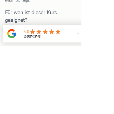
Gesamtkonzept.
Für wen ist dieser Kurs 
geeignet?
Menschen mit anhaltendem Stress, 
Erschöpfung oder innerer Unruhe
Patient:innen mit stressassoziierten 
TELEFON
WHATSAPP
TERMIN BUCHEN
Beschwerden (z. B. Schlafprobleme, 
Spannungsschmerzen, vegetative 
Symptome)
Mehr anzeigen
Diese Veranstaltung teilen