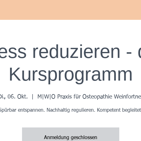
Herzlich Willkommen bei
Maurice Weinfortner Osteopathie
ess reduzieren -
Kursprogramm
Di., 06. Okt.
  |  
M|W|O Praxis für Osteopathie Weinfortne
Spürbar entspannen. Nachhaltig regulieren. Kompetent begleitet
Anmeldung geschlossen