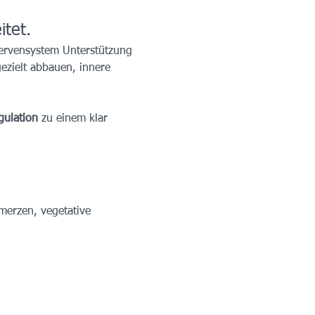
tet.
Nervensystem Unterstützung 
zielt abbauen, innere 
gulation
 zu einem klar 
merzen, vegetative 