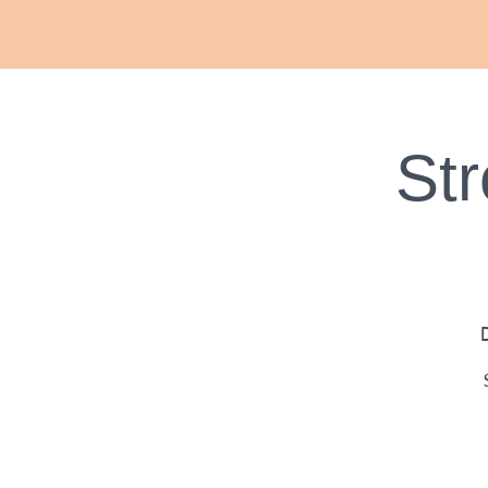
Str
D