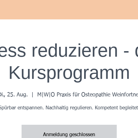
Herzlich Willkommen bei
Maurice Weinfortner Osteopathie
ess reduzieren -
Kursprogramm
i., 25. Aug.
  |  
M|W|O Praxis für Osteopathie Weinfortne
Spürbar entspannen. Nachhaltig regulieren. Kompetent begleitet
Anmeldung geschlossen