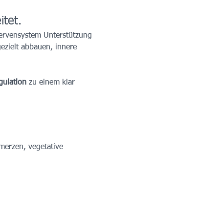
tet.
Nervensystem Unterstützung 
zielt abbauen, innere 
gulation
 zu einem klar 
merzen, vegetative 