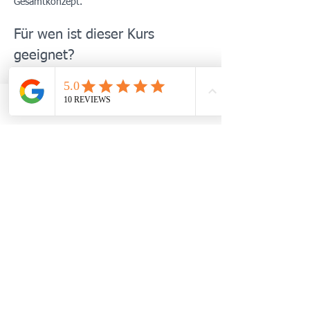
Gesamtkonzept.
Für wen ist dieser Kurs 
geeignet?
Menschen mit anhaltendem Stress, 
Erschöpfung oder innerer Unruhe
Patient:innen mit stressassoziierten 
TELEFON
WHATSAPP
TERMIN BUCHEN
Beschwerden (z. B. Schlafprobleme, 
Spannungsschmerzen, vegetative 
Symptome)
Mehr anzeigen
Diese Veranstaltung teilen