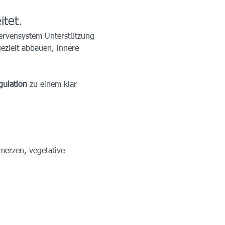
tet.
Nervensystem Unterstützung 
zielt abbauen, innere 
gulation
 zu einem klar 
merzen, vegetative 