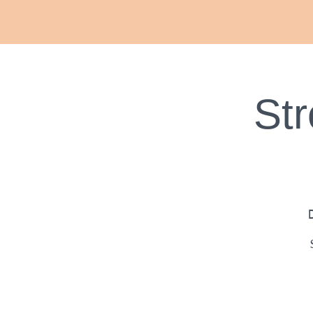
Str
D