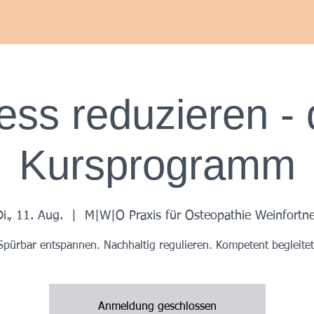
Herzlich Willkommen bei
Maurice Weinfortner Osteopathie
ess reduzieren -
Kursprogramm
i., 11. Aug.
  |  
M|W|O Praxis für Osteopathie Weinfortne
Spürbar entspannen. Nachhaltig regulieren. Kompetent begleitet
Anmeldung geschlossen